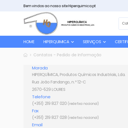
Bem vindos ao nosso site Hiperquimica.pt
HOME
HIPERQUIMICA
SERVIÇOS
CERTI
Contatos - Pedido de Informação
Morada
HIPERQUÍMICA, Produtos Químicos Industriais, Lda.
Rua João Fandango, n.º 12-C
2670-529 LOURES
Telefone
(+351) 219 827 020
(rede fixa nacional)
Fax
(+351) 219 827 028
(rede fixa nacional)
Email