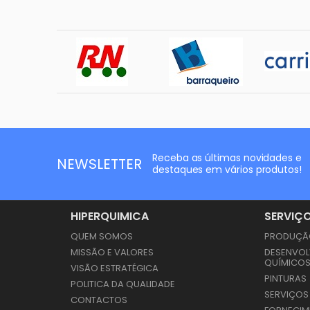
Receba as últimas novidades e
NEWSLETTER
destaques em vários produtos!
HIPERQUIMICA
SERVIÇ
QUEM SOMOS
PRODUÇÃO
MISSÃO E VALORES
DESENVOL
QUÍMICO
VISÃO ESTRATÉGICA
PINTURAS
POLITICA DA QUALIDADE
SERVIÇOS
CONTACTOS