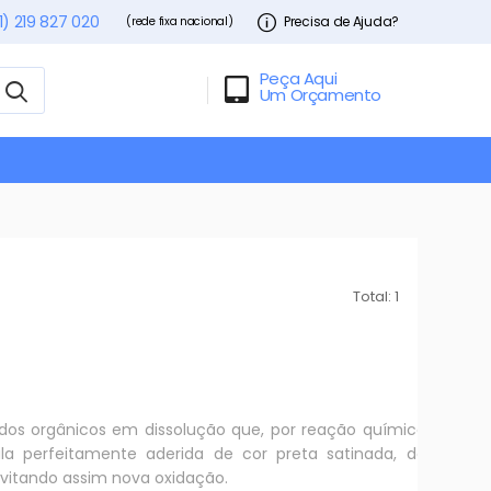
1) 219 827 020
Precisa de Ajuda?
(rede fixa nacional)
Peça Aqui
Um Orçamento
Total: 1
dos orgânicos em dissolução que, por reação química
a perfeitamente aderida de cor preta satinada, de
vitando assim nova oxidação.