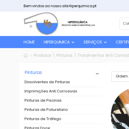
Bem vindos ao nosso site Hiperquimica.pt
HOME
HIPERQUIMICA
SERVIÇOS
CERTI
Produtos \ Pinturas \ Tratamentos Anti Corros
Pinturas
Dissolventes de Pinturas
Imprimições Anti Corrosivas
Pinturas de Piscinas
Pinturas de Poliuretano
Pinturas de Tráfego
Pinturas Epoxi