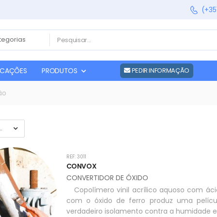
(+35
FICAÇÕES
PRODUTOS
PEDIR INFORMAÇÃO
ão
REF: 3011
CONVOX
CONVERTIDOR DE ÓXIDO
Copolímero vinil acrílico aquoso com áci
com o óxido de ferro produz uma películ
verdadeiro isolamento contra a humidade e