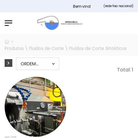
Bem vindos ao nosso site Hiperquimi
(rede fixa nacional)
Produtos \ Fluidos de Corte \ Fluídos de Corte Sintéticos
Total: 1
REF: 1361