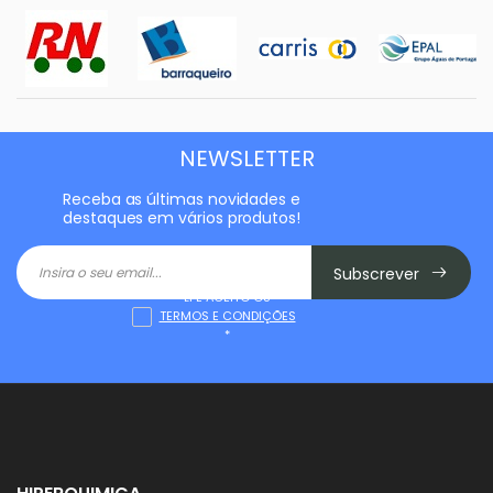
NEWSLETTER
Receba as últimas novidades e
destaques em vários produtos!
Subscrever
LI E ACEITO OS
TERMOS E CONDIÇÕES
*