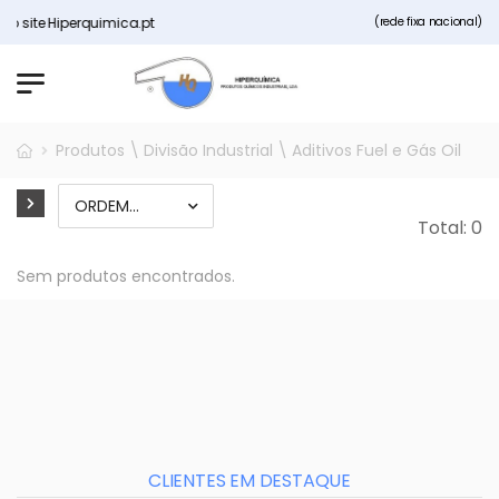
o site Hiperquimica.pt
(rede fixa nacional)
Produtos \ Divisão Industrial \ Aditivos Fuel e Gás Oil
Total: 0
Sem produtos encontrados.
CLIENTES EM DESTAQUE