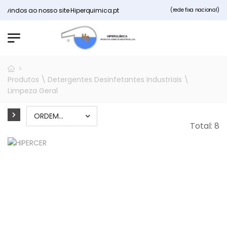
dos ao nosso site Hiperquimica.pt
(rede fixa nacional)
Produtos \ Detergentes Desinfetantes Industriais \
Limpeza Geral
Total: 8