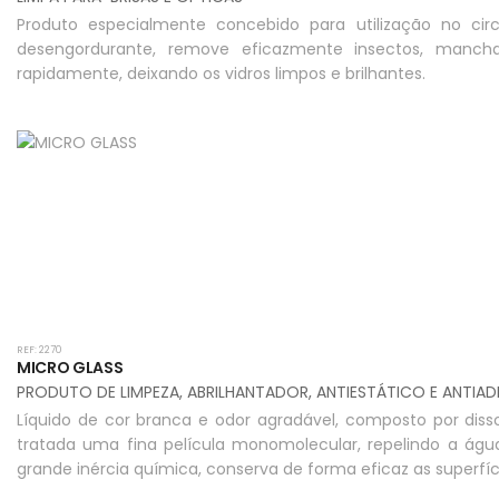
Produto especialmente concebido para utilização no cir
desengordurante, remove eficazmente insectos, mancha
rapidamente, deixando os vidros limpos e brilhantes.
REF: 2270
MICRO GLASS
PRODUTO DE LIMPEZA, ABRILHANTADOR, ANTIESTÁTICO E ANTIA
Líquido de cor branca e odor agradável, composto por disso
tratada uma fina película monomolecular, repelindo a águ
grande inércia química, conserva de forma eficaz as superfíc