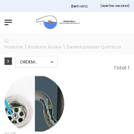
Bem vindos ao nosso site Hiperquimi
(rede fixa nacional)
Produtos \ Produtos Ácidos \ Desentupidores Químicos
Total: 1
REF: 2710