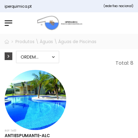
erquimica.pt
(rede fixa nacional)
Produtos \ Águas \ Águas de Piscinas
Total: 8
REF: 1461
ANTIESPUMANTE-ALC