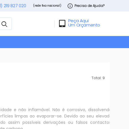
1) 219 827 020
Precisa de Ajuda?
(rede fixa nacional)
Peça Aqui
Um Orçamento
Total: 9
icidade e não inflamável. Não é corrosivo, dissolvendo
erfícies limpas ao evaporar-se. Devido ao seu elevado
do assim possíveis derivações ou falsos contactos.
 de carbono.