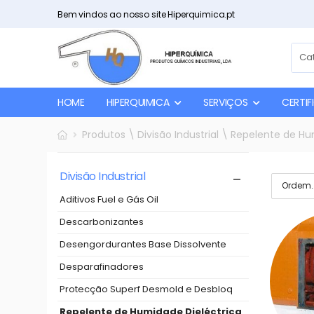
Bem vindos ao nosso site Hiperquimica.pt
HOME
HIPERQUIMICA
SERVIÇOS
CERTI
Produtos \ Divisão Industrial \ Repelente de H
Divisão Industrial
Aditivos Fuel e Gás Oil
Descarbonizantes
Desengordurantes Base Dissolvente
Desparafinadores
Protecção Superf Desmold e Desbloq
Repelente de Humidade Dieléctrica