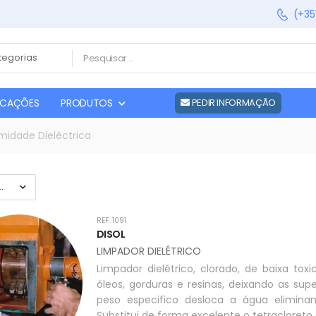
(+35
FICAÇÕES
PRODUTOS
PEDIR INFORMAÇÃO
umidade Dieléctrica
REF: 1091
DISOL
LIMPADOR DIELÉTRICO
Limpador dielétrico, clorado, de baixa tox
óleos, gorduras e resinas, deixando as sup
peso especifico desloca a água eliminan
Substitui de forma excelente o tetracloreto