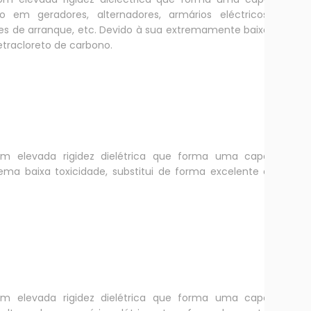
do em geradores, alternadores, armários eléctricos,
res de arranque, etc. Devido à sua extremamente baixa
etracloreto de carbono.
com elevada rigidez dielétrica que forma uma capa
rema baixa toxicidade, substitui de forma excelente o
com elevada rigidez dielétrica que forma uma capa