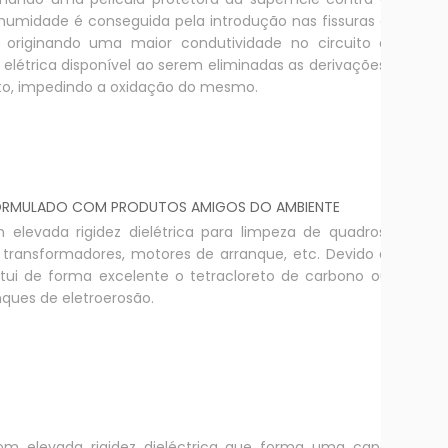
 humidade é conseguida pela introdução nas fissuras e
a, originando uma maior condutividade no circuito e
étrica disponível ao serem eliminadas as derivações.
to, impedindo a oxidação do mesmo.
 FORMULADO COM PRODUTOS AMIGOS DO AMBIENTE
 elevada rigidez dielétrica para limpeza de quadros,
s, transformadores, motores de arranque, etc. Devido à
itui de forma excelente o tetracloreto de carbono ou
anques de eletroerosão.
com elevada rigidez dieléctrica que forma uma capa