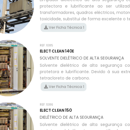
protectora e lubrificante ao ser utiliza
transformadores, quadros eléctricos, moto
toxicidade, substitui de forma excelente o t
Ver Ficha Técnica 1
REF: 1085
ELECT CLEAN 140E
SOLVENTE DIELÉTRICO DE ALTA SEGURANÇA
Solvente dielétrico de alta segurança 
protetora e lubrificante. Devido à sua ext
tetracloreto de carbono.
Ver Ficha Técnica 1
REF: 1086
ELECT CLEAN 150
DIELÉTRICO DE ALTA SEGURANÇA
Solvente dielétrico de alta segurança 