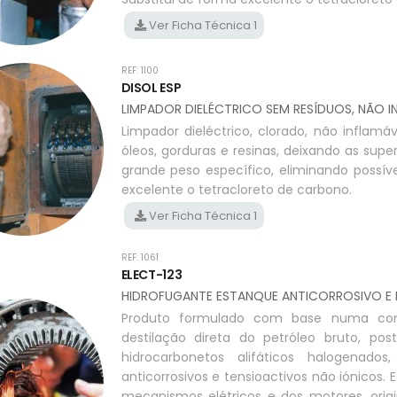
Ver Ficha Técnica 1
REF: 1100
DISOL ESP
LIMPADOR DIELÉCTRICO SEM RESÍDUOS, NÃO I
Limpador dieléctrico, clorado, não inflamáv
óleos, gorduras e resinas, deixando as supe
grande peso específico, eliminando possíve
excelente o tetracloreto de carbono.
Ver Ficha Técnica 1
REF: 1061
ELECT-123
HIDROFUGANTE ESTANQUE ANTICORROSIVO E L
Produto formulado com base numa combi
destilação direta do petróleo bruto, po
hidrocarbonetos alifáticos halogenados
anticorrosivos e tensioactivos não iónicos.
mecanismos elétricos e dos motores, orig