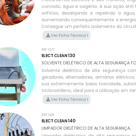
corrosão, água e oxigénio. A sua ação anti
orifícios, desalojando e repelindo a águ
aumentando consequentemente a energia el
Consegue um perfeito isolamento do circui
Ver Ficha Técnica 1
REF: 1077
ELECT CLEAN 130
SOLVENTE DIELÉTRICO DE ALTA SEGURANÇA
Solvente dielétrico de alte segurança com
geradores, alternadores, armários elétrico
sua extremamente baixa toxicidade, subst
tricloroetileno, ideal para a utilização em t
Ver Ficha Técnica 1
REF: 1081
ELECT CLEAN 140
LIMPADOR DIELÉTRICO DE ALTA SEGURANÇA.
Limpador dieléctrico de alta segurança 