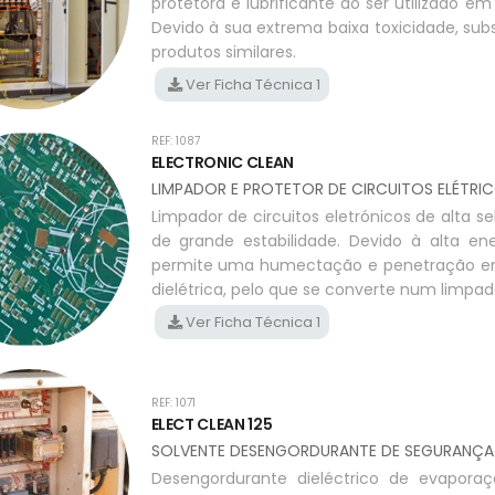
protetora e lubrificante ao ser utilizado em
Devido à sua extrema baixa toxicidade, sub
produtos similares.
Ver Ficha Técnica 1
REF: 1087
ELECTRONIC CLEAN
LIMPADOR E PROTETOR DE CIRCUITOS ELÉTRIC
Limpador de circuitos eletrónicos de alta
de grande estabilidade. Devido à alta en
permite uma humectação e penetração em t
dielétrica, pelo que se converte num limpa
Ver Ficha Técnica 1
REF: 1071
ELECT CLEAN 125
SOLVENTE DESENGORDURANTE DE SEGURANÇA M
Desengordurante dieléctrico de evapora