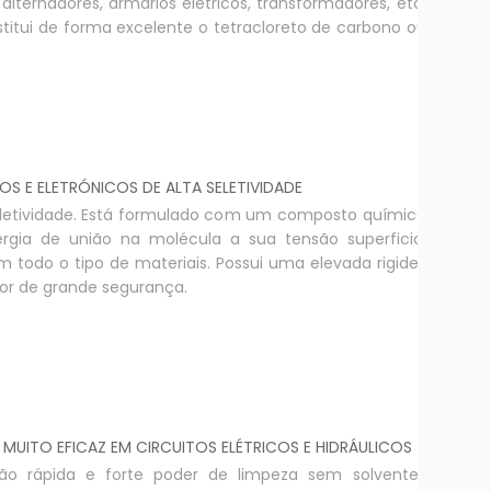
 alternadores, armários elétricos, transformadores, etc.
stitui de forma excelente o tetracloreto de carbono ou
OS E ELETRÓNICOS DE ALTA SELETIVIDADE
 seletividade. Está formulado com um composto químico
ergia de união na molécula a sua tensão superficial
odo o tipo de materiais. Possui uma elevada rigidez
dor de grande segurança.
UITO EFICAZ EM CIRCUITOS ELÉTRICOS E HIDRÁULICOS
ção rápida e forte poder de limpeza sem solventes