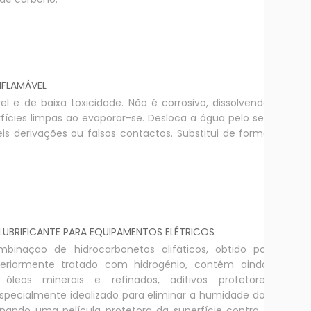
NFLAMÁVEL
el e de baixa toxicidade. Não é corrosivo, dissolvendo
rfícies limpas ao evaporar-se. Desloca a água pelo seu
is derivações ou falsos contactos. Substitui de forma
UBRIFICANTE PARA EQUIPAMENTOS ELÉTRICOS
nação de hidrocarbonetos alifáticos, obtido por
steriormente tratado com hidrogénio, contém ainda,
, óleos minerais e refinados, aditivos protetores
 Especialmente idealizado para eliminar a humidade dos
inando uma película protetora da superfície contra a