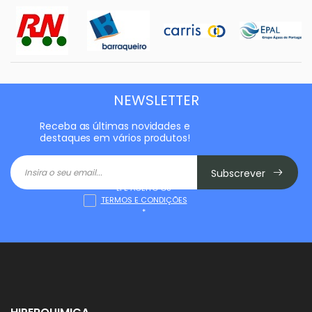
NEWSLETTER
Receba as últimas novidades e
destaques em vários produtos!
Subscrever
LI E ACEITO OS
TERMOS E CONDIÇÕES
*