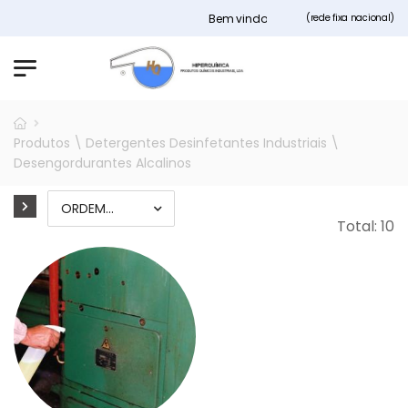
Bem vindos ao nosso site Hiperquimica.pt
(rede fixa nacional)
Produtos \ Detergentes Desinfetantes Industriais \
Desengordurantes Alcalinos
Total: 10