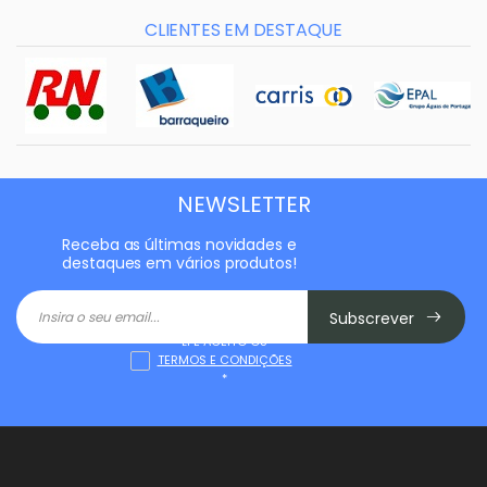
CLIENTES EM DESTAQUE
NEWSLETTER
Receba as últimas novidades e
destaques em vários produtos!
Subscrever
LI E ACEITO OS
TERMOS E CONDIÇÕES
*