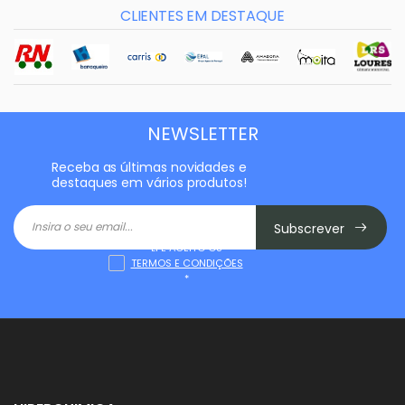
CLIENTES EM DESTAQUE
NEWSLETTER
Receba as últimas novidades e
destaques em vários produtos!
Subscrever
LI E ACEITO OS
TERMOS E CONDIÇÕES
*