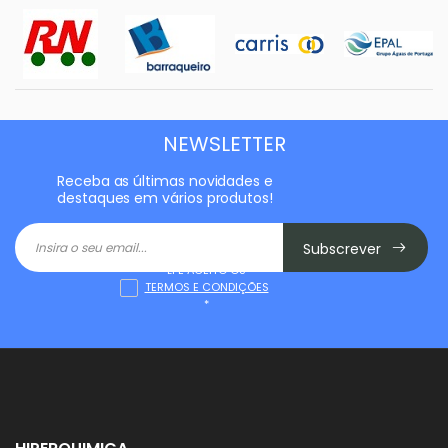
NEWSLETTER
Receba as últimas novidades e
destaques em vários produtos!
Subscrever
LI E ACEITO OS
TERMOS E CONDIÇÕES
*