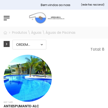
Bem vindos ao nosso site Hiperquimica.pt
(rede fixa nacional)
Produtos \ Águas \ Águas de Piscinas
Total: 8
REF: 1461
ANTIESPUMANTE-ALC