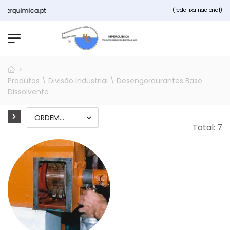
quimica.pt
(rede fixa nacional)
Produtos \ Divisão Industrial \ Desengordurantes Base
Dissolvente
Total: 7