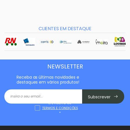
CLIENTES EM DESTAQUE
NEWSLETTER
Receba as últimas novidades e
destaques em vários produtos!
Subscrever
LI E ACEITO OS
TERMOS E CONDIÇÕES
*