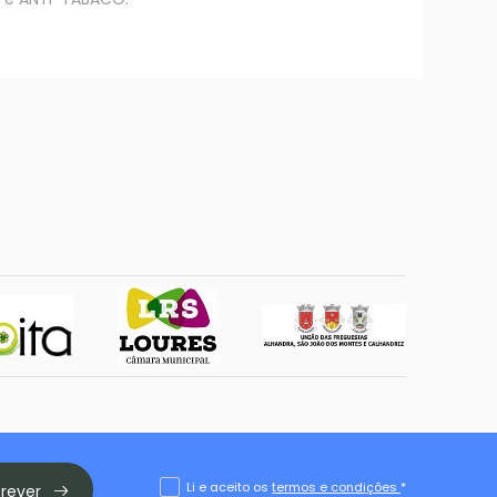
Li e aceito os
termos e condições
*
crever