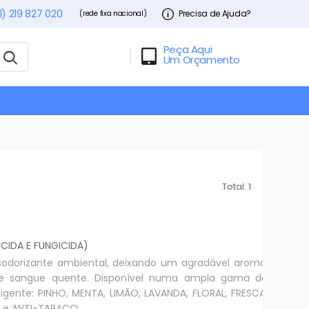
1) 219 827 020
Precisa de Ajuda?
(rede fixa nacional)
Peça Aqui
Um Orçamento
Total: 1
CIDA E FUNGICIDA)
esodorizante ambiental, deixando um agradável aroma.
de sangue quente. Disponível numa ampla gama de
xigente: PINHO, MENTA, LIMÃO, LAVANDA, FLORAL, FRESCA,
R e ANTI-TABACO.