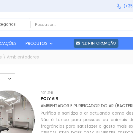
(+35
FICAÇÕES
PRODUTOS
PEDIR INFORMAÇÃO
es \ Ambientadores
REF: 2141
POLY AIR
AMBIENTADOR E PURIFICADOR DO AR (BACTERI
Purifica e sanitiza o ar actuando como d
Não é tóxico para pessoas ou animais 
fragrâncias para satisfazer o gosto mais e
CRISTAL, STAR, DOFF, DRAK, SILVESTRE, TRESO