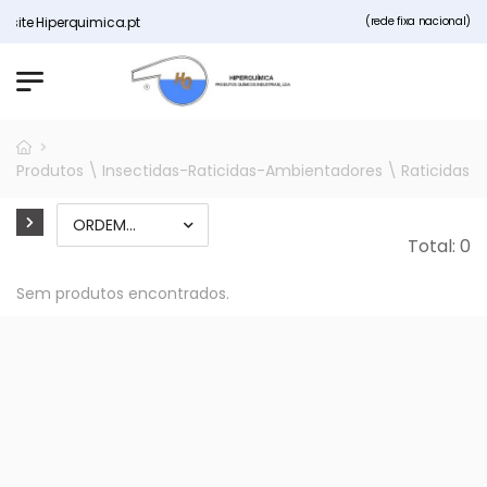
site Hiperquimica.pt
(rede fixa nacional)
Produtos \ Insectidas-Raticidas-Ambientadores \ Raticidas
Total: 0
Sem produtos encontrados.