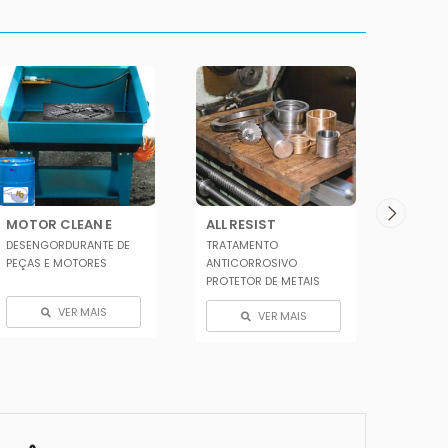
MOTOR CLEAN E
ALL RESIST
COOL 
DESENGORDURANTE DE
TRATAMENTO
ÓLEO D
PEÇAS E MOTORES
ANTICORROSIVO
SINTÉT
PROTETOR DE METAIS
VER MAIS
VER MAIS