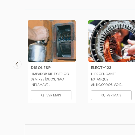
DISOL ESP
ELECT-123
LIMPADOR DIELÉCTRICO
HIDROFUGANTE
EL
SEM RESÍDUOS, NÃO
ESTANQUE
INFLAMÁVEL
ANTICORROSIVO E
LUBRIFICANTE PARA
S
VER MAIS
VER MAIS
EQUIPAMENTOS ...