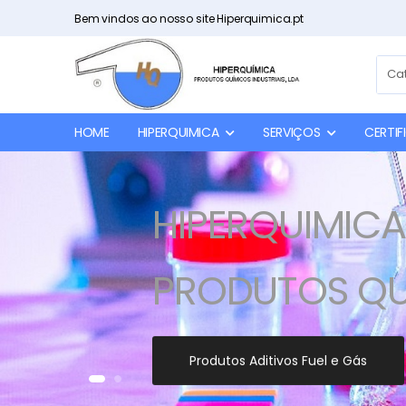
Bem vindos ao nosso site Hiperquimica.pt
HOME
HIPERQUIMICA
SERVIÇOS
CERTI
HIPERQUIMICA
PRODUTOS QUI
Produtos Aditivos Fuel e Gás