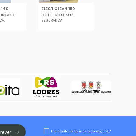
 140
ELECT CLEAN 150
ELECT CLEAN 
ÉTRICO DE
DIELÉTRICO DE ALTA
SOLVENTE DIELÉ
ÇA.
SEGURANÇA
ALTA SEGURANÇ
Li e aceito os
termos e condições
*
crever