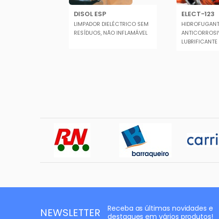
AN 130
DISOL ESP
ELECT-123
ELÉTRICO DE
LIMPADOR DIELÉCTRICO SEM
HIDROFUGANT
ANÇA
RESÍDUOS, NÃO INFLAMÁVEL
ANTICORROSI
 COM
LUBRIFICANTE
IGOS ...
EQUIPAMENTOS 
Receba as últimas novidades e
NEWSLETTER
destaques em vários produtos!