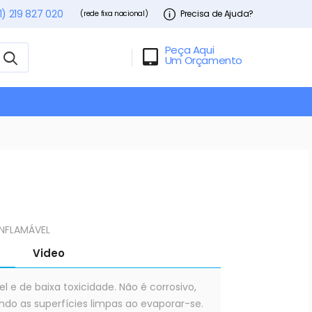
1) 219 827 020
Precisa de Ajuda?
(rede fixa nacional)
Peça Aqui
Um Orçamento
INFLAMÁVEL
Video
l e de baixa toxicidade. Não é corrosivo,
ando as superfícies limpas ao evaporar-se.