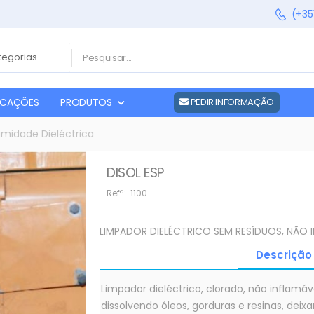
(+35
FICAÇÕES
PRODUTOS
PEDIR INFORMAÇÃO
Humidade Dieléctrica
DISOL ESP
Refª:
1100
LIMPADOR DIELÉCTRICO SEM RESÍDUOS, NÃO 
Descrição
Limpador dieléctrico, clorado, não inflamáve
dissolvendo óleos, gorduras e resinas, deix