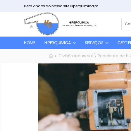
Bem vindos ao nosso site Hiperquimica.pt
HOME
HIPERQUIMICA
SERVIÇOS
CERTI
Divisão Industrial \ Repelente de 