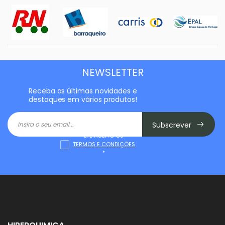
NEWSLETTER
Receba as últimas novidades e
destaques em vários produtos!
Subscrever
LI E ACEITO OS
TERMOS E CONDIÇÕES
*