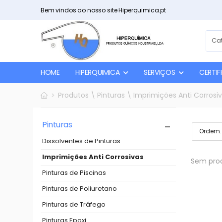
Bem vindos ao nosso site Hiperquimica.pt
HOME
HIPERQUIMICA
SERVIÇOS
CERTI
Produtos \ Pinturas \ Imprimições Anti Corrosi
Pinturas
Dissolventes de Pinturas
Imprimições Anti Corrosivas
Sem prod
Pinturas de Piscinas
Pinturas de Poliuretano
Pinturas de Tráfego
Pinturas Epoxi